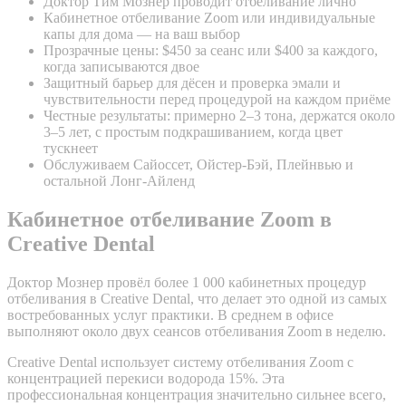
Доктор Тим Мознер проводит отбеливание лично
Кабинетное отбеливание Zoom или индивидуальные
капы для дома — на ваш выбор
Прозрачные цены: $450 за сеанс или $400 за каждого,
когда записываются двое
Защитный барьер для дёсен и проверка эмали и
чувствительности перед процедурой на каждом приёме
Честные результаты: примерно 2–3 тона, держатся около
3–5 лет, с простым подкрашиванием, когда цвет
тускнеет
Обслуживаем Сайоссет, Ойстер-Бэй, Плейнвью и
остальной Лонг-Айленд
Кабинетное отбеливание Zoom в
Creative Dental
Доктор Мознер провёл более 1 000 кабинетных процедур
отбеливания в Creative Dental, что делает это одной из самых
востребованных услуг практики. В среднем в офисе
выполняют около двух сеансов отбеливания Zoom в неделю.
Creative Dental использует систему отбеливания Zoom с
концентрацией перекиси водорода 15%. Эта
профессиональная концентрация значительно сильнее всего,