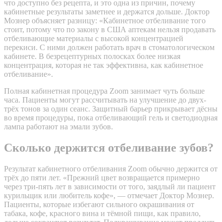
что доступно без рецепта, и это одна из причин, почему
кабинетные результаты заметнее и держатся дольше. Доктор
Мознер объясняет разницу: «Кабинетное отбеливание того
стоит, потому что по закону в США аптекам нельзя продавать
отбеливающие материалы с высокой концентрацией
перекиси. С ними должен работать врач в стоматологическом
кабинете. В безрецептурных полосках более низкая
концентрация, которая не так эффективна, как кабинетное
отбеливание».
Полная кабинетная процедура Zoom занимает чуть больше
часа. Пациенты могут рассчитывать на улучшение до двух-
трёх тонов за один сеанс. Защитный барьер прикрывает дёсны
во время процедуры, пока отбеливающий гель и светодиодная
лампа работают на эмали зубов.
Сколько держится отбеливание зубов?
Результат кабинетного отбеливания Zoom обычно держится от
трёх до пяти лет. «Прежний цвет возвращается примерно
через три-пять лет в зависимости от того, заядлый ли пациент
курильщик или любитель кофе», — отмечает Доктор Мознер.
Пациенты, которые избегают сильного окрашивания от
табака, кофе, красного вина и тёмной пищи, как правило,