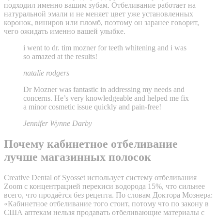
подходил именно вашим зубам. Отбеливание работает на
натуральной эмали и не меняет цвет уже установленных
коронок, виниров или пломб, поэтому он заранее говорит,
чего ожидать именно вашей улыбке.
i went to dr. tim mozner for teeth whitening and i was
so amazed at the results!
natalie rodgers
Dr Mozner was fantastic in addressing my needs and
concerns. He’s very knowledgeable and helped me fix
a minor cosmetic issue quickly and pain-free!
Jennifer Wynne Darby
Почему кабинетное отбеливание
лучше магазинных полосок
Creative Dental of Syosset использует систему отбеливания
Zoom с концентрацией перекиси водорода 15%, что сильнее
всего, что продаётся без рецепта. По словам Доктора Мознера:
«Кабинетное отбеливание того стоит, потому что по закону в
США аптекам нельзя продавать отбеливающие материалы с