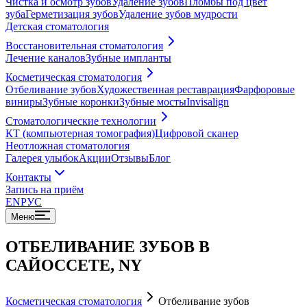
Чистка и осмотр зубов
Удаление зубов
Пломбы под цвет
зуба
Герметизация зубов
Удаление зубов мудрости
Детская стоматология
Восстановительная стоматология
Лечение каналов
Зубные импланты
Косметическая стоматология
Отбеливание зубов
Художественная реставрация
Фарфоровые
виниры
Зубные коронки
Зубные мосты
Invisalign
Стоматологические технологии
КТ (компьютерная томография)
Цифровой сканер
Неотложная стоматология
Галерея улыбок
Акции
Отзывы
Блог
Контакты
Запись на приём
EN
РУС
Меню
ОТБЕЛИВАНИЕ ЗУБОВ В
САЙОССЕТЕ, NY
Косметическая стоматология
Отбеливание зубов