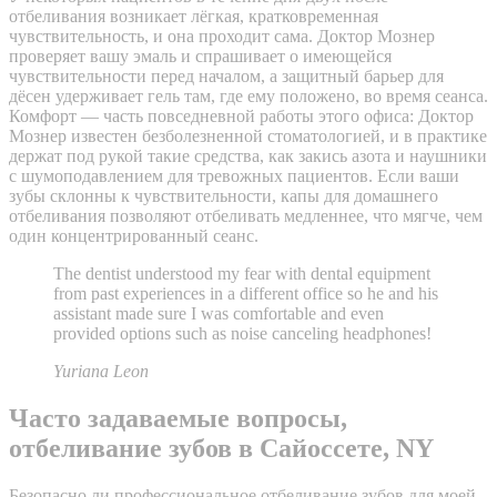
отбеливания возникает лёгкая, кратковременная
чувствительность, и она проходит сама. Доктор Мознер
проверяет вашу эмаль и спрашивает о имеющейся
чувствительности перед началом, а защитный барьер для
дёсен удерживает гель там, где ему положено, во время сеанса.
Комфорт — часть повседневной работы этого офиса: Доктор
Мознер известен безболезненной стоматологией, и в практике
держат под рукой такие средства, как закись азота и наушники
с шумоподавлением для тревожных пациентов. Если ваши
зубы склонны к чувствительности, капы для домашнего
отбеливания позволяют отбеливать медленнее, что мягче, чем
один концентрированный сеанс.
The dentist understood my fear with dental equipment
from past experiences in a different office so he and his
assistant made sure I was comfortable and even
provided options such as noise canceling headphones!
Yuriana Leon
Часто задаваемые вопросы,
отбеливание зубов в Сайоссете, NY
Безопасно ли профессиональное отбеливание зубов для моей