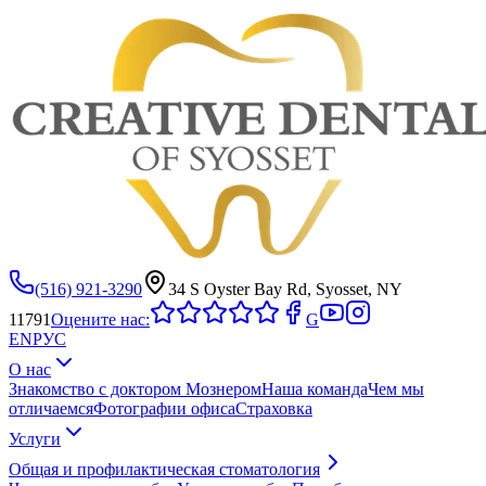
(516) 921-3290
34 S Oyster Bay Rd, Syosset, NY
11791
Оцените нас:
G
EN
РУС
О нас
Знакомство с доктором Мознером
Наша команда
Чем мы
отличаемся
Фотографии офиса
Страховка
Услуги
Общая и профилактическая стоматология