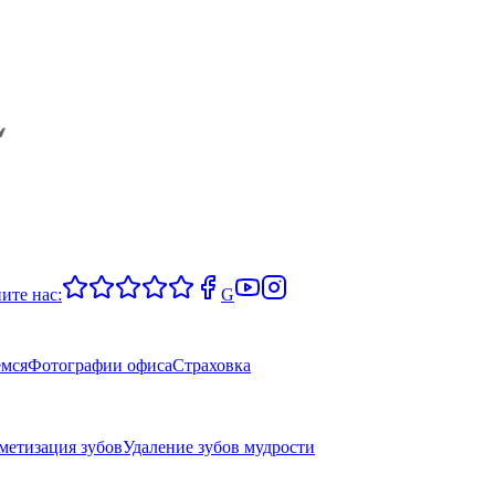
ите нас:
G
емся
Фотографии офиса
Страховка
метизация зубов
Удаление зубов мудрости