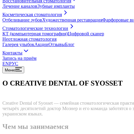
Восстановительная стоматология
Лечение каналов
Зубные импланты
Косметическая стоматология
Отбеливание зубов
Художественная реставрация
Фарфоровые в
Стоматологические технологии
КТ (компьютерная томография)
Цифровой сканер
Неотложная стоматология
Галерея улыбок
Акции
Отзывы
Блог
Контакты
Запись на приём
EN
РУС
Меню
О CREATIVE DENTAL OF SYOSSET
Creative Dental of Syosset — семейная стоматологическая прак
четырёх десятилетий доктор Мознер и его команда заботятся о 
украинском языках.
Чем мы занимаемся