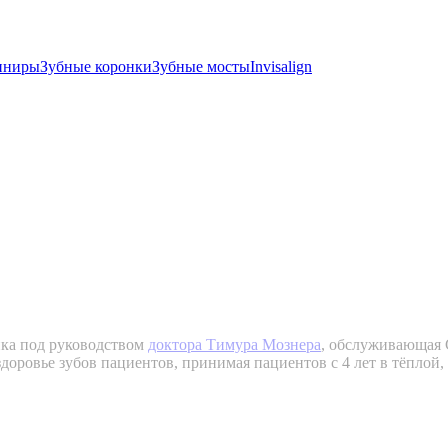
иниры
Зубные коронки
Зубные мосты
Invisalign
тика под руководством
доктора Тимура Мознера
, обслуживающая 
здоровье зубов пациентов, принимая пациентов с 4 лет в тёплой