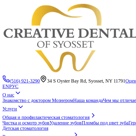
(516) 921-3290
34 S Oyster Bay Rd, Syosset, NY 11791
Оцен
EN
РУС
О нас
Знакомство с доктором Мознером
Наша команда
Чем мы отлича
Услуги
Общая и профилактическая стоматология
Чистка и осмотр зубов
Удаление зубов
Пломбы под цвет зуба
Гер
Детская стоматология