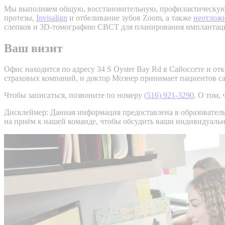
Мы выполняем общую, восстановительную, профилактическую 
протезы,
Invisalign
и отбеливание зубов Zoom, а также
неотлож
слепков и 3D-томографию CBCT для планирования имплантац
Ваш визит
Офис находится по адресу 34 S Oyster Bay Rd в Сайоссете и о
страховых компаний, и доктор Мознер принимает пациентов сам,
Чтобы записаться, позвоните по номеру
(516) 921-3290
. О том,
Дисклеймер: Данная информация предоставлена в образовател
на приём к нашей команде, чтобы обсудить ваши индивидуаль