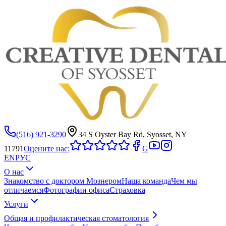
(516) 921-3290
34 S Oyster Bay Rd, Syosset, NY
11791
Оцените нас:
G
EN
РУС
О нас
Знакомство с доктором Мознером
Наша команда
Чем мы
отличаемся
Фотографии офиса
Страховка
Услуги
Общая и профилактическая стоматология