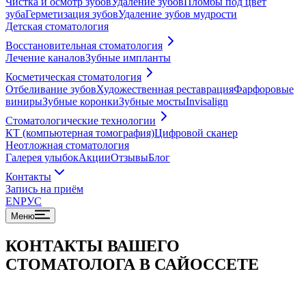
Чистка и осмотр зубов
Удаление зубов
Пломбы под цвет
зуба
Герметизация зубов
Удаление зубов мудрости
Детская стоматология
Восстановительная стоматология
Лечение каналов
Зубные импланты
Косметическая стоматология
Отбеливание зубов
Художественная реставрация
Фарфоровые
виниры
Зубные коронки
Зубные мосты
Invisalign
Стоматологические технологии
КТ (компьютерная томография)
Цифровой сканер
Неотложная стоматология
Галерея улыбок
Акции
Отзывы
Блог
Контакты
Запись на приём
EN
РУС
Меню
КОНТАКТЫ ВАШЕГО
СТОМАТОЛОГА В САЙОССЕТЕ