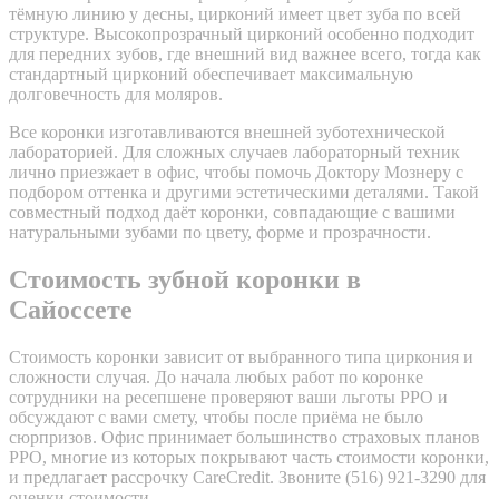
тёмную линию у десны, цирконий имеет цвет зуба по всей
структуре. Высокопрозрачный цирконий особенно подходит
для передних зубов, где внешний вид важнее всего, тогда как
стандартный цирконий обеспечивает максимальную
долговечность для моляров.
Все коронки изготавливаются внешней зуботехнической
лабораторией. Для сложных случаев лабораторный техник
лично приезжает в офис, чтобы помочь Доктору Мознеру с
подбором оттенка и другими эстетическими деталями. Такой
совместный подход даёт коронки, совпадающие с вашими
натуральными зубами по цвету, форме и прозрачности.
Стоимость зубной коронки в
Сайоссете
Стоимость коронки зависит от выбранного типа циркония и
сложности случая. До начала любых работ по коронке
сотрудники на ресепшене проверяют ваши льготы PPO и
обсуждают с вами смету, чтобы после приёма не было
сюрпризов. Офис принимает большинство страховых планов
PPO, многие из которых покрывают часть стоимости коронки,
и предлагает рассрочку CareCredit. Звоните (516) 921-3290 для
оценки стоимости.