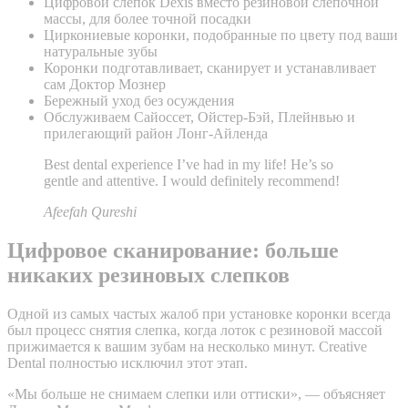
Цифровой слепок Dexis вместо резиновой слепочной
массы, для более точной посадки
Циркониевые коронки, подобранные по цвету под ваши
натуральные зубы
Коронки подготавливает, сканирует и устанавливает
сам Доктор Мознер
Бережный уход без осуждения
Обслуживаем Сайоссет, Ойстер-Бэй, Плейнвью и
прилегающий район Лонг-Айленда
Best dental experience I’ve had in my life! He’s so
gentle and attentive. I would definitely recommend!
Afeefah Qureshi
Цифровое сканирование: больше
никаких резиновых слепков
Одной из самых частых жалоб при установке коронки всегда
был процесс снятия слепка, когда лоток с резиновой массой
прижимается к вашим зубам на несколько минут. Creative
Dental полностью исключил этот этап.
«Мы больше не снимаем слепки или оттиски», — объясняет