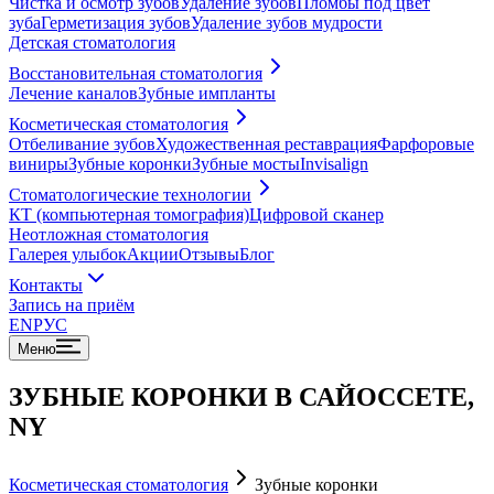
Чистка и осмотр зубов
Удаление зубов
Пломбы под цвет
зуба
Герметизация зубов
Удаление зубов мудрости
Детская стоматология
Восстановительная стоматология
Лечение каналов
Зубные импланты
Косметическая стоматология
Отбеливание зубов
Художественная реставрация
Фарфоровые
виниры
Зубные коронки
Зубные мосты
Invisalign
Стоматологические технологии
КТ (компьютерная томография)
Цифровой сканер
Неотложная стоматология
Галерея улыбок
Акции
Отзывы
Блог
Контакты
Запись на приём
EN
РУС
Меню
ЗУБНЫЕ КОРОНКИ В САЙОССЕТЕ,
NY
Косметическая стоматология
Зубные коронки