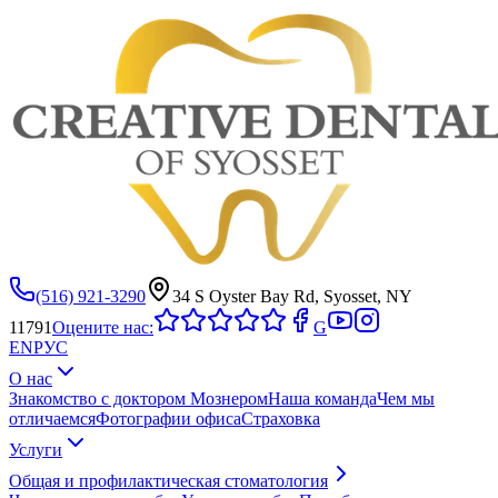
(516) 921-3290
34 S Oyster Bay Rd, Syosset, NY
11791
Оцените нас:
G
EN
РУС
О нас
Знакомство с доктором Мознером
Наша команда
Чем мы
отличаемся
Фотографии офиса
Страховка
Услуги
Общая и профилактическая стоматология