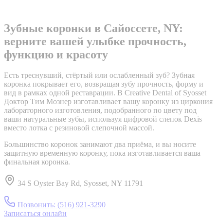
Зубные коронки в Сайоссете, NY:
верните вашей улыбке прочность,
функцию и красоту
Есть треснувший, стёртый или ослабленный зуб? Зубная
коронка покрывает его, возвращая зубу прочность, форму и
вид в рамках одной реставрации. В Creative Dental of Syosset
Доктор Тим Мознер изготавливает вашу коронку из циркония
лабораторного изготовления, подобранного по цвету под
ваши натуральные зубы, используя цифровой слепок Dexis
вместо лотка с резиновой слепочной массой.
Большинство коронок занимают два приёма, и вы носите
защитную временную коронку, пока изготавливается ваша
финальная коронка.
34 S Oyster Bay Rd, Syosset, NY 11791
Позвонить:
(516) 921-3290
Записаться онлайн