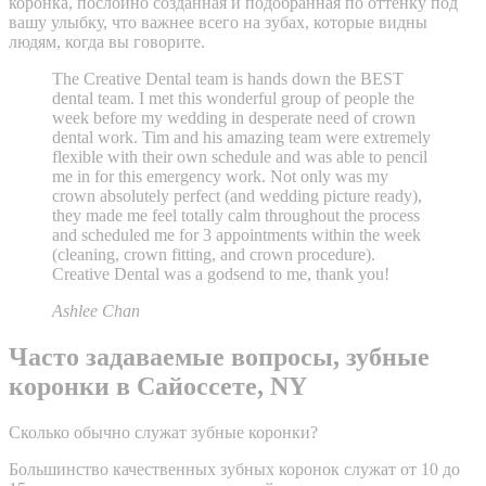
коронка, послойно созданная и подобранная по оттенку под
вашу улыбку, что важнее всего на зубах, которые видны
людям, когда вы говорите.
The Creative Dental team is hands down the BEST
dental team. I met this wonderful group of people the
week before my wedding in desperate need of crown
dental work. Tim and his amazing team were extremely
flexible with their own schedule and was able to pencil
me in for this emergency work. Not only was my
crown absolutely perfect (and wedding picture ready),
they made me feel totally calm throughout the process
and scheduled me for 3 appointments within the week
(cleaning, crown fitting, and crown procedure).
Creative Dental was a godsend to me, thank you!
Ashlee Chan
Часто задаваемые вопросы, зубные
коронки в Сайоссете, NY
Сколько обычно служат зубные коронки?
Большинство качественных зубных коронок служат от 10 до