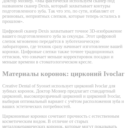
Доктор Мознер. «Мы фактически используем сканер под
названием сканер Dexis, который захватывает контуры
подготовленного зуба. Так что это, по сути, избавляет от
резиновых, неприятных слепков, которые теперь остались в
прошлом».
Цифровой сканер Dexis захватывает точное 3D-изображение
вашего подготовленного зуба за секунды. Этот цифровой
слепок мгновенно передаётся в зуботехническую
лабораторию, где техник сразу начинает изготовление вашей
коронки. Цифровые слепки также точнее традиционных
оттисков, что означает меньше корректировок посадки и
меньше времени в стоматологическом кресле.
Материалы коронок: цирконий Ivoclar
Creative Dental of Syosset использует цирконий Ivoclar для
зубных коронок. Доктор Мознер предлагает стандартный
цирконий, высокопрозрачный цирконий и цирконий Ivoclar,
выбирая оптимальный вариант с учётом расположения зуба и
ваших эстетических потребностей.
Циркониевые коронки сочетают прочность с естественным
косметическим видом. В отличие от старых
металлокерамических коронок, которые могут показывать