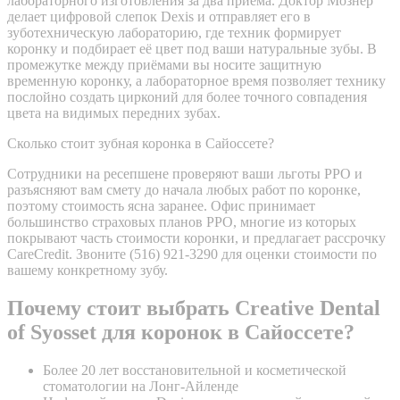
лабораторного изготовления за два приёма. Доктор Мознер
делает цифровой слепок Dexis и отправляет его в
зуботехническую лабораторию, где техник формирует
коронку и подбирает её цвет под ваши натуральные зубы. В
промежутке между приёмами вы носите защитную
временную коронку, а лабораторное время позволяет технику
послойно создать цирконий для более точного совпадения
цвета на видимых передних зубах.
Сколько стоит зубная коронка в Сайоссете?
Сотрудники на ресепшене проверяют ваши льготы PPO и
разъясняют вам смету до начала любых работ по коронке,
поэтому стоимость ясна заранее. Офис принимает
большинство страховых планов PPO, многие из которых
покрывают часть стоимости коронки, и предлагает рассрочку
CareCredit. Звоните (516) 921-3290 для оценки стоимости по
вашему конкретному зубу.
Почему стоит выбрать Creative Dental
of Syosset для коронок в Сайоссете?
Более 20 лет восстановительной и косметической
стоматологии на Лонг-Айленде