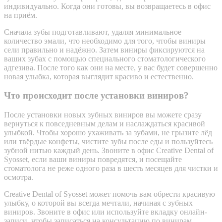
индивидуально. Когда они готовы, вы возвращаетесь в офис
на приём.
Сначала зубы подготавливают, удаляя минимальное
количество эмали, что необходимо для того, чтобы виниры
сели правильно и надёжно. Затем виниры фиксируются на
ваших зубах с помощью специального стоматологического
адгезива. После того как они на месте, у вас будет совершенно
новая улыбка, которая выглядит красиво и естественно.
Что происходит после установки виниров?
После установки новых зубных виниров вы можете сразу
вернуться к повседневным делам и наслаждаться красивой
улыбкой. Чтобы хорошо ухаживать за зубами, не грызите лёд
или твёрдые конфеты, чистите зубы после еды и пользуйтесь
зубной нитью каждый день. Звоните в офис Creative Dental of
Syosset, если ваши виниры повредятся, и посещайте
стоматолога не реже одного раза в шесть месяцев для чистки и
осмотра.
Creative Dental of Syosset может помочь вам обрести красивую
улыбку, о которой вы всегда мечтали, начиная с зубных
виниров. Звоните в офис или используйте вкладку онлайн-
записи, чтобы записаться на консультацию по винирам.