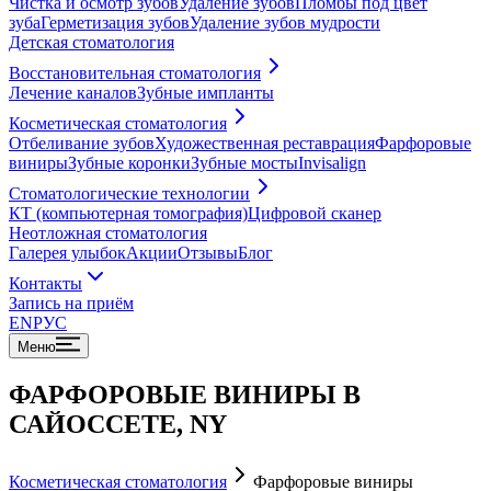
Чистка и осмотр зубов
Удаление зубов
Пломбы под цвет
зуба
Герметизация зубов
Удаление зубов мудрости
Детская стоматология
Восстановительная стоматология
Лечение каналов
Зубные импланты
Косметическая стоматология
Отбеливание зубов
Художественная реставрация
Фарфоровые
виниры
Зубные коронки
Зубные мосты
Invisalign
Стоматологические технологии
КТ (компьютерная томография)
Цифровой сканер
Неотложная стоматология
Галерея улыбок
Акции
Отзывы
Блог
Контакты
Запись на приём
EN
РУС
Меню
ФАРФОРОВЫЕ ВИНИРЫ В
САЙОССЕТЕ, NY
Косметическая стоматология
Фарфоровые виниры