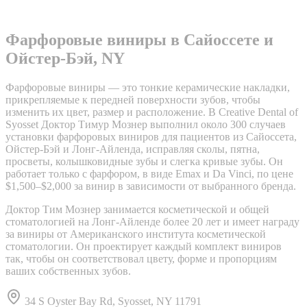
Фарфоровые виниры в Сайоссете и
Ойстер-Бэй, NY
Фарфоровые виниры — это тонкие керамические накладки,
прикрепляемые к передней поверхности зубов, чтобы
изменить их цвет, размер и расположение. В Creative Dental of
Syosset Доктор Тимур Мознер выполнил около 300 случаев
установки фарфоровых виниров для пациентов из Сайоссета,
Ойстер-Бэй и Лонг-Айленда, исправляя сколы, пятна,
просветы, колышковидные зубы и слегка кривые зубы. Он
работает только с фарфором, в виде Emax и Da Vinci, по цене
$1,500–$2,000 за винир в зависимости от выбранного бренда.
Доктор Тим Мознер занимается косметической и общей
стоматологией на Лонг-Айленде более 20 лет и имеет награду
за виниры от Американского института косметической
стоматологии. Он проектирует каждый комплект виниров
так, чтобы он соответствовал цвету, форме и пропорциям
ваших собственных зубов.
34 S Oyster Bay Rd, Syosset, NY 11791