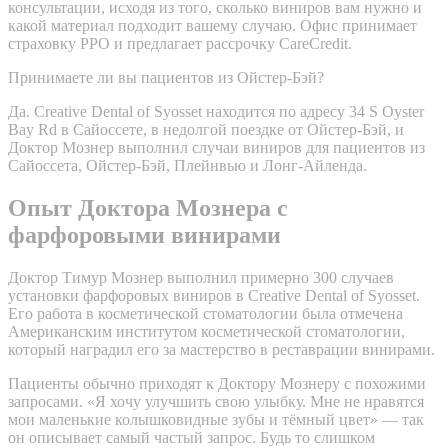
консультации, исходя из того, сколько виниров вам нужно и
какой материал подходит вашему случаю. Офис принимает
страховку PPO и предлагает рассрочку CareCredit.
Принимаете ли вы пациентов из Ойстер-Бэй?
Да. Creative Dental of Syosset находится по адресу 34 S Oyster
Bay Rd в Сайоссете, в недолгой поездке от Ойстер-Бэй, и
Доктор Мознер выполнил случаи виниров для пациентов из
Сайоссета, Ойстер-Бэй, Плейнвью и Лонг-Айленда.
Опыт Доктора Мознера с
фарфоровыми винирами
Доктор Тимур Мознер выполнил примерно 300 случаев
установки фарфоровых виниров в Creative Dental of Syosset.
Его работа в косметической стоматологии была отмечена
Американским институтом косметической стоматологии,
который наградил его за мастерство в реставрации винирами.
Пациенты обычно приходят к Доктору Мознеру с похожими
запросами. «Я хочу улучшить свою улыбку. Мне не нравятся
мои маленькие колышковидные зубы и тёмный цвет» — так
он описывает самый частый запрос. Будь то слишком