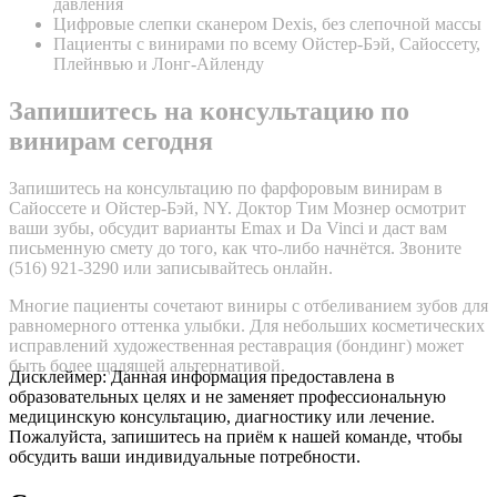
давления
Цифровые слепки сканером Dexis, без слепочной массы
Пациенты с винирами по всему Ойстер-Бэй, Сайоссету,
Плейнвью и Лонг-Айленду
Запишитесь на консультацию по
винирам сегодня
Запишитесь на консультацию по фарфоровым винирам в
Сайоссете и Ойстер-Бэй, NY. Доктор Тим Мознер осмотрит
ваши зубы, обсудит варианты Emax и Da Vinci и даст вам
письменную смету до того, как что-либо начнётся. Звоните
(516) 921-3290 или записывайтесь онлайн.
Многие пациенты сочетают виниры с отбеливанием зубов для
равномерного оттенка улыбки. Для небольших косметических
исправлений художественная реставрация (бондинг) может
быть более щадящей альтернативой.
Дисклеймер: Данная информация предоставлена в
образовательных целях и не заменяет профессиональную
медицинскую консультацию, диагностику или лечение.
Пожалуйста, запишитесь на приём к нашей команде, чтобы
обсудить ваши индивидуальные потребности.