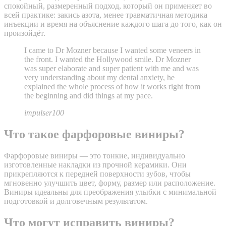
спокойный, размеренный подход, который он применяет во
всей практике: закись азота, менее травматичная методика
инъекции и время на объяснение каждого шага до того, как он
произойдёт.
I came to Dr Mozner because I wanted some veneers in
the front. I wanted the Hollywood smile. Dr Mozner
was super elaborate and super patient with me and was
very understanding about my dental anxiety, he
explained the whole process of how it works right from
the beginning and did things at my pace.
impulser100
Что такое фарфоровые виниры?
Фарфоровые виниры — это тонкие, индивидуально
изготовленные накладки из прочной керамики. Они
прикрепляются к передней поверхности зубов, чтобы
мгновенно улучшить цвет, форму, размер или расположение.
Виниры идеальны для преображения улыбки с минимальной
подготовкой и долговечным результатом.
Что могут исправить виниры?