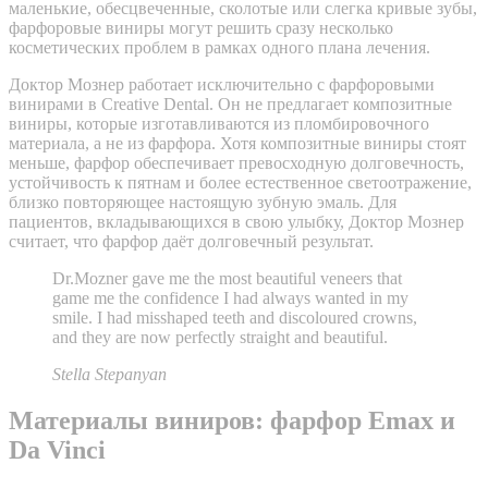
маленькие, обесцвеченные, сколотые или слегка кривые зубы,
фарфоровые виниры могут решить сразу несколько
косметических проблем в рамках одного плана лечения.
Доктор Мознер работает исключительно с фарфоровыми
винирами в Creative Dental. Он не предлагает композитные
виниры, которые изготавливаются из пломбировочного
материала, а не из фарфора. Хотя композитные виниры стоят
меньше, фарфор обеспечивает превосходную долговечность,
устойчивость к пятнам и более естественное светоотражение,
близко повторяющее настоящую зубную эмаль. Для
пациентов, вкладывающихся в свою улыбку, Доктор Мознер
считает, что фарфор даёт долговечный результат.
Dr.Mozner gave me the most beautiful veneers that
game me the confidence I had always wanted in my
smile. I had misshaped teeth and discoloured crowns,
and they are now perfectly straight and beautiful.
Stella Stepanyan
Материалы виниров: фарфор Emax и
Da Vinci